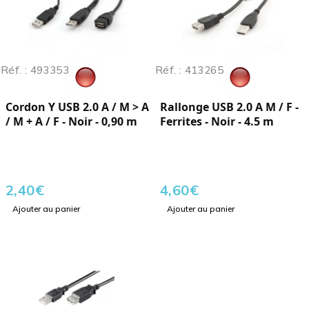
Réf. : 493353
Réf. : 413265
Cordon Y USB 2.0 A / M > A
Rallonge USB 2.0 A M / F -
/ M + A / F - Noir - 0,90 m
Ferrites - Noir - 4.5 m
2,40
€
4,60
€
Ajouter au panier
Ajouter au panier