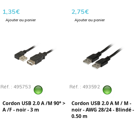
1,35
€
2,75
€
Ajouter au panier
Ajouter au panier
Réf. : 495753
Réf. : 493592
Cordon USB 2.0 A /M 90° >
Cordon USB 2.0 A M / M -
A /F - noir - 3 m
noir - AWG 28/24 - Blindé -
0.50 m