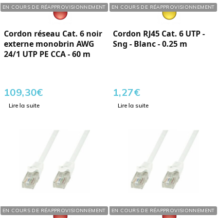
Réf. : 170249
Réf. : 121904
EN COURS DE RÉAPPROVISIONNEMENT
EN COURS DE RÉAPPROVISIONNEMENT
Cordon réseau Cat. 6 noir
Cordon RJ45 Cat. 6 UTP -
externe monobrin AWG
Sng - Blanc - 0.25 m
24/1 UTP PE CCA - 60 m
109,30
€
1,27
€
Lire la suite
Lire la suite
Réf. : 121804
Réf. : 121104
EN COURS DE RÉAPPROVISIONNEMENT
EN COURS DE RÉAPPROVISIONNEMENT