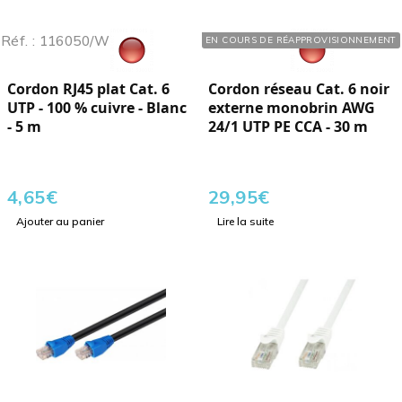
Réf. : 116050/W
Réf. : 170247
EN COURS DE RÉAPPROVISIONNEMENT
Cordon RJ45 plat Cat. 6
Cordon réseau Cat. 6 noir
UTP - 100 % cuivre - Blanc
externe monobrin AWG
- 5 m
24/1 UTP PE CCA - 30 m
4,65
€
29,95
€
Ajouter au panier
Lire la suite