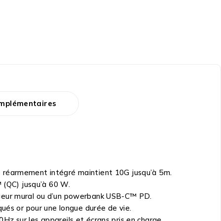
omplémentaires
e réarmement intégré maintient 10G jusqu’à 5m.
™ (QC) jusqu’à 60 W.
argeur mural ou d’un powerbank USB-C™ PD.
qués or pour une longue durée de vie.
Hz sur les appareils et écrans pris en charge