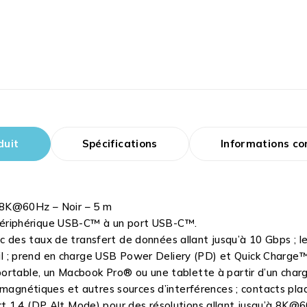
duit
Spécifications
Informations c
 8K@60Hz – Noir – 5 m
ériphérique USB-C™ à un port USB-C™.
des taux de transfert de données allant jusqu’à 10 Gbps ; l
ueil ; prend en charge USB Power Deliery (PD) et Quick Charge
portable, un Macbook Pro® ou une tablette à partir d’un ch
omagnétiques et autres sources d’interférences ; contacts pla
 1.4 (DP Alt Mode) pour des résolutions allant jusqu’à 8K@60