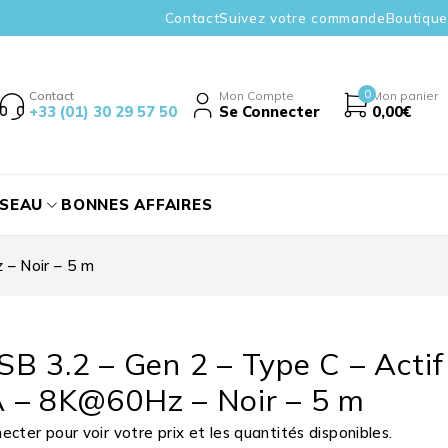
Contact
Suivez votre commande
Boutique
0
Contact
Mon Compte
Mon panier
+33 (01) 30 29 57 50
Se Connecter
0,00
€
ÉSEAU
BONNES AFFAIRES
– Noir – 5 m
B 3.2 – Gen 2 – Type C – Actif
 – 8K@60Hz – Noir – 5 m
cter pour voir votre prix et les quantités disponibles.