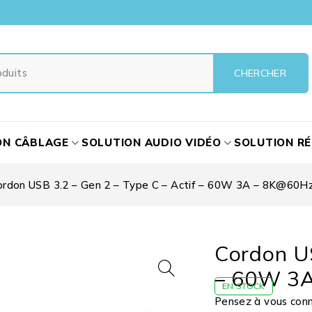
ON CÂBLAGE
SOLUTION AUDIO VIDÉO
SOLUTION R
ordon USB 3.2 – Gen 2 – Type C – Actif – 60W 3A – 8K@60Hz 
Cordon US
– 60W 3A
EN STOCK
Pensez à vous conne