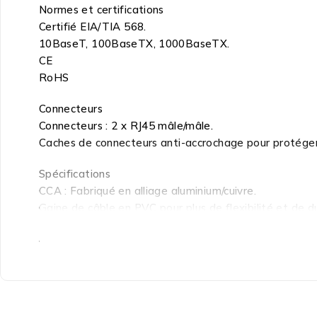
Normes et certifications
Certifié EIA/TIA 568.
10BaseT, 100BaseTX, 1000BaseTX.
CE
RoHS
Connecteurs
Connecteurs : 2 x RJ45 mâle/mâle.
Caches de connecteurs anti-accrochage pour protéger
Spécifications
CCA : Fabriqué en alliage aluminium/cuivre.
Gaine de câble en PVC pour plus de flexibilité et de du
Blindé (F/UTP).
Câble : 4 paires.
Conducteurs : 27/7 AWG.
Couleur : Blanc.
Longueur : 2 m.