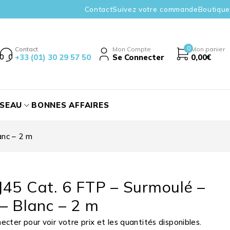
Contact
Suivez votre commande
Boutique
0
Contact
Mon Compte
Mon panier
+33 (01) 30 29 57 50
Se Connecter
0,00
€
ÉSEAU
BONNES AFFAIRES
anc – 2 m
45 Cat. 6 FTP – Surmoulé –
– Blanc – 2 m
cter pour voir votre prix et les quantités disponibles.