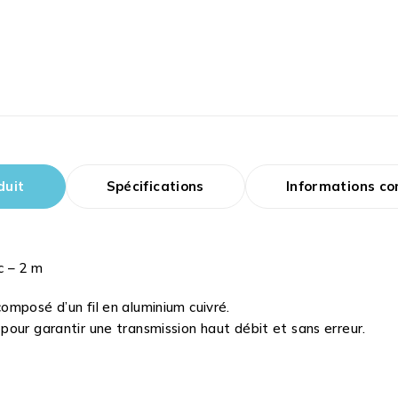
duit
Spécifications
Informations c
c – 2 m
mposé d’un fil en aluminium cuivré.
our garantir une transmission haut débit et sans erreur.