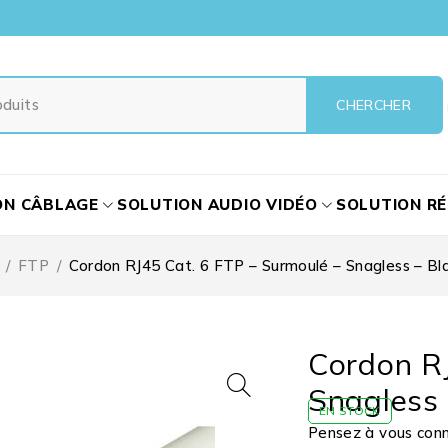
ON CÂBLAGE
SOLUTION AUDIO VIDÉO
SOLUTION R
/
FTP
/
Cordon RJ45 Cat. 6 FTP – Surmoulé – Snagless – Bl
Cordon RJ
Snagless 
EN STOCK
Pensez à vous conne