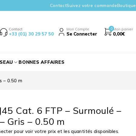
Contact
Suivez votre commande
Boutique
0
Contact
Mon Compte
Mon panier
+33 (01) 30 29 57 50
Se Connecter
0,00
€
ÉSEAU
BONNES AFFAIRES
s – 0.50 m
45 Cat. 6 FTP – Surmoulé –
– Gris – 0.50 m
cter pour voir votre prix et les quantités disponibles.