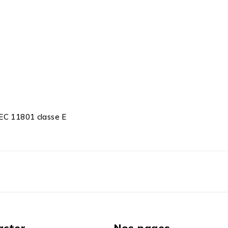
IEC 11801 classe E
acter
Nos pages