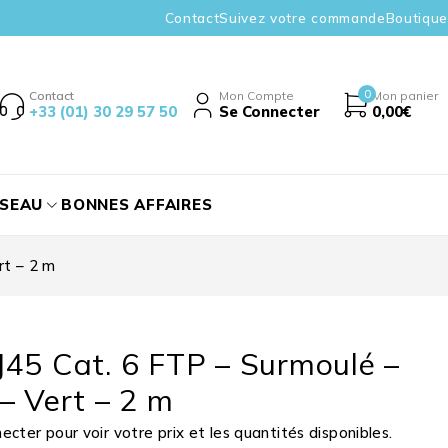
Contact
Suivez votre commande
Boutique
0
Contact
Mon Compte
Mon panier
+33 (01) 30 29 57 50
Se Connecter
0,00
€
ÉSEAU
BONNES AFFAIRES
rt – 2 m
45 Cat. 6 FTP – Surmoulé –
– Vert – 2 m
cter pour voir votre prix et les quantités disponibles.