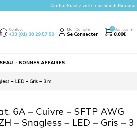
Contact
Suivez votre commande
Boutique
0
Contact
Mon Compte
Mon panier
+33 (01) 30 29 57 50
Se Connecter
0,00
€
ÉSEAU
BONNES AFFAIRES
ess – LED – Gris – 3 m
at. 6A – Cuivre – SFTP AWG
ZH – Snagless – LED – Gris – 3