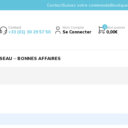
Contact
Suivez votre commande
Boutique
0
Contact
Mon Compte
Mon panier
+33 (01) 30 29 57 50
Se Connecter
0,00
€
ÉSEAU
BONNES AFFAIRES