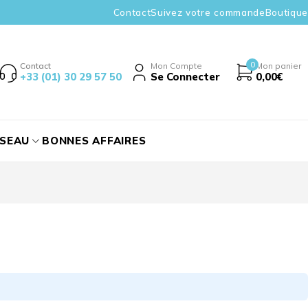
Contact
Suivez votre commande
Boutique
0
Contact
Mon Compte
Mon panier
+33 (01) 30 29 57 50
Se Connecter
0,00
€
ÉSEAU
BONNES AFFAIRES