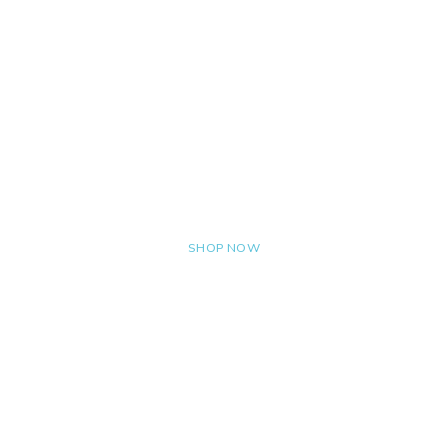
10% OFF OR MORE
The Laptop Summer
Sale
SHOP NOW