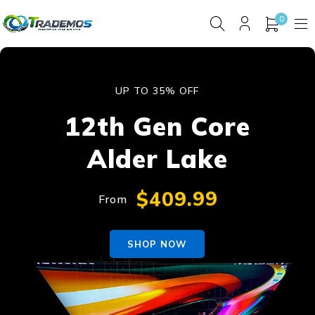
0
UP TO 35% OFF
12th Gen Core
Alder Lake
$409.99
From
SHOP NOW