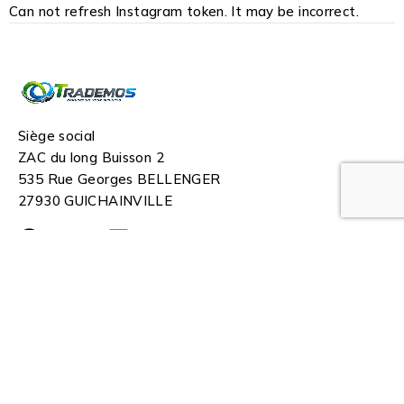
Can not refresh Instagram token. It may be incorrect.
Siège social
ZAC du long Buisson 2
535 Rue Georges BELLENGER
27930 GUICHAINVILLE
Nous contacter
+33 1 30 29 57 50
contact@trademos.fr
Agence commerciale
Immeuble Le Colbert
2 rue le corbusier
95 190 Goussainville
Nos pages