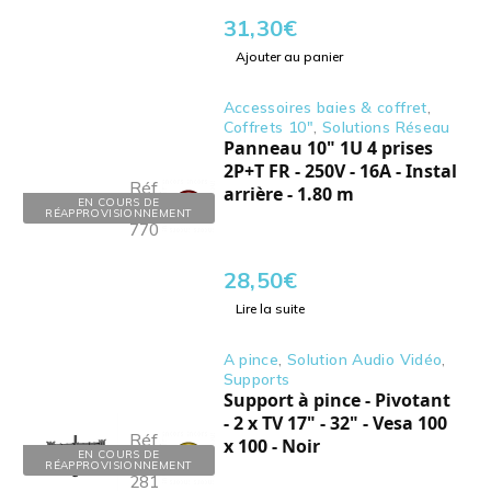
31,30
€
Ajouter au panier
Accessoires baies & coffret
,
Coffrets 10"
,
Solutions Réseau
Panneau 10" 1U 4 prises
2P+T FR - 250V - 16A - Instal
Réf.
arrière - 1.80 m
EN COURS DE
:
RÉAPPROVISIONNEMENT
770138
28,50
€
Lire la suite
A pince
,
Solution Audio Vidéo
,
Supports
Support à pince - Pivotant
- 2 x TV 17" - 32" - Vesa 100
Réf.
x 100 - Noir
EN COURS DE
:
RÉAPPROVISIONNEMENT
281104