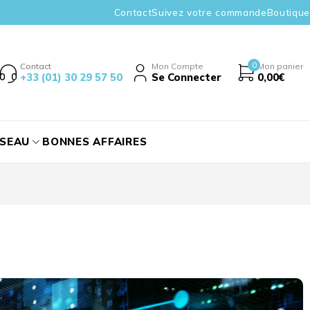
Contact
Suivez votre commande
Boutique
0
Contact
Mon Compte
Mon panier
+33 (01) 30 29 57 50
Se Connecter
0,00
€
ÉSEAU
BONNES AFFAIRES