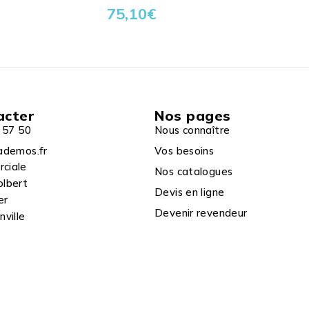
75,10
€
acter
Nos pages
 57 50
Nous connaître
ademos.fr
Vos besoins
rciale
Nos catalogues
olbert
Devis en ligne
er
Devenir revendeur
ville