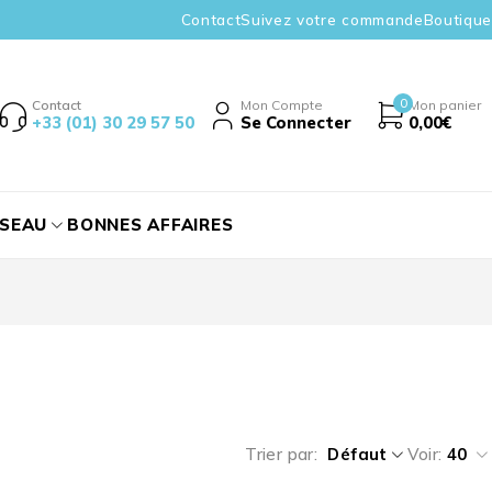
Contact
Suivez votre commande
Boutique
0
Contact
Mon Compte
Mon panier
+33 (01) 30 29 57 50
Se Connecter
0,00
€
ÉSEAU
BONNES AFFAIRES
Trier par
Défaut
Voir:
40