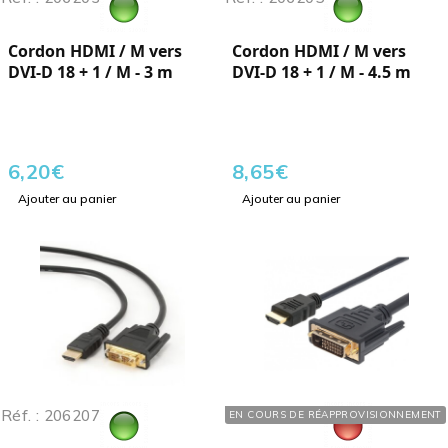
Cordon HDMI / M vers
Cordon HDMI / M vers
DVI-D 18 + 1 / M - 3 m
DVI-D 18 + 1 / M - 4.5 m
6,20
€
8,65
€
Ajouter au panier
Ajouter au panier
Réf. : 206207
Réf. : 641920
EN COURS DE RÉAPPROVISIONNEMENT