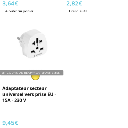
3,64
€
2,82
€
Ajouter au panier
Lire la suite
Réf. : 595301
EN COURS DE RÉAPPROVISIONNEMENT
Adaptateur secteur
universel vers prise EU -
15A - 230 V
9,45
€