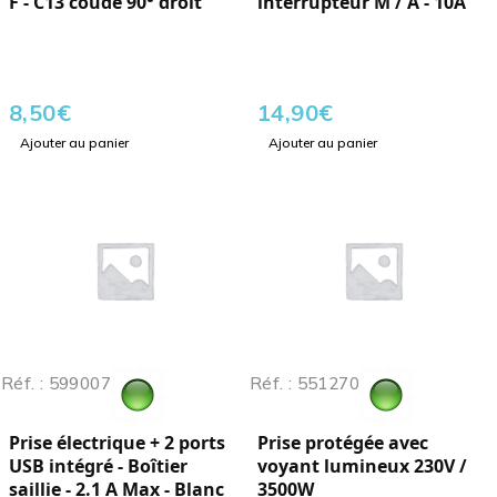
F - C13 coudé 90° droit
interrupteur M / A - 10A
8,50
€
14,90
€
Ajouter au panier
Ajouter au panier
Réf. : 599007
Réf. : 551270
Prise électrique + 2 ports
Prise protégée avec
USB intégré - Boîtier
voyant lumineux 230V /
saillie - 2.1 A Max - Blanc
3500W