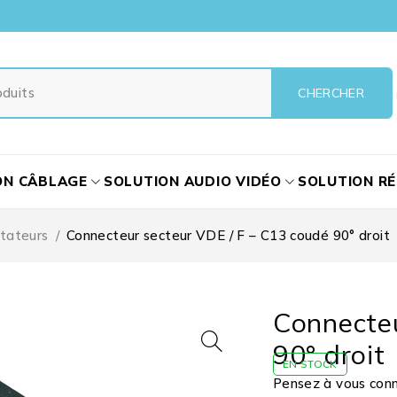
ON CÂBLAGE
SOLUTION AUDIO VIDÉO
SOLUTION R
tateurs
/
Connecteur secteur VDE / F – C13 coudé 90° droit
Connecteu
90° droit
EN STOCK
Pensez à vous conne