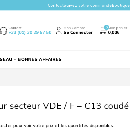
Contact
Suivez votre commande
Boutique
0
Contact
Mon Compte
Mon panier
+33 (01) 30 29 57 50
Se Connecter
0,00
€
ÉSEAU
BONNES AFFAIRES
r secteur VDE / F – C13 coudé
cter pour voir votre prix et les quantités disponibles.