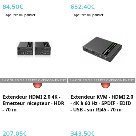
84,50
€
652,40
€
Ajouter au panier
Ajouter au panier
Réf. : 625346
Réf. : 524351
EN COURS DE RÉAPPROVISIONNEMENT
EN COURS DE RÉAPPROVISIONNEMENT
Extendeur HDMI 2.0 4K -
Extendeur KVM - HDMI 2.0
Emetteur récepteur - HDR
- 4K à 60 Hz - SPDIF - EDID
- 70 m
- USB - sur RJ45 - 70 m
207,05
€
343,50
€