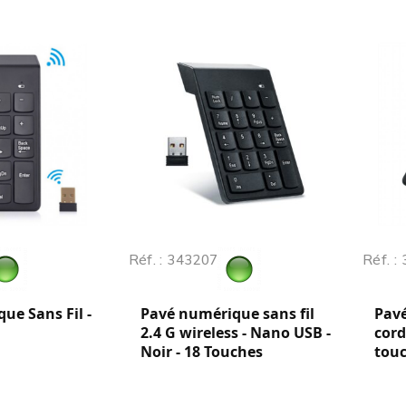
Réf. : 343207
Réf. :
ue Sans Fil -
Pavé numérique sans fil
Pav
2.4 G wireless - Nano USB -
cord
Noir - 18 Touches
tou