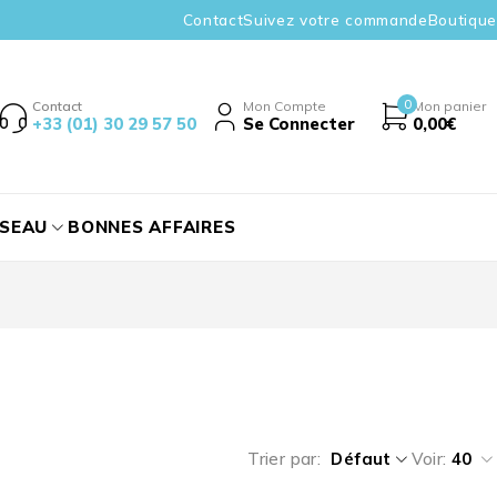
Contact
Suivez votre commande
Boutique
0
Contact
Mon Compte
Mon panier
+33 (01) 30 29 57 50
Se Connecter
0,00
€
ÉSEAU
BONNES AFFAIRES
Trier par
Défaut
Voir:
40