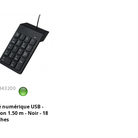
 343200
é numérique USB -
on 1.50 m - Noir - 18
ches