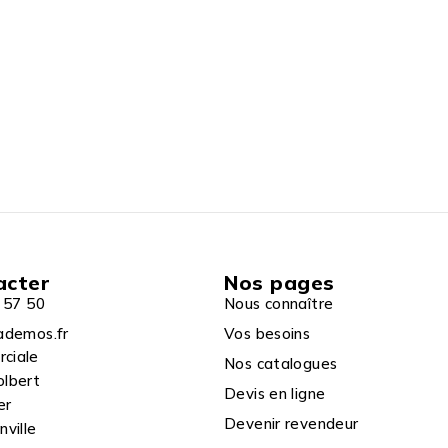
acter
Nos pages
 57 50
Nous connaître
ademos.fr
Vos besoins
rciale
Nos catalogues
olbert
Devis en ligne
er
Devenir revendeur
ville