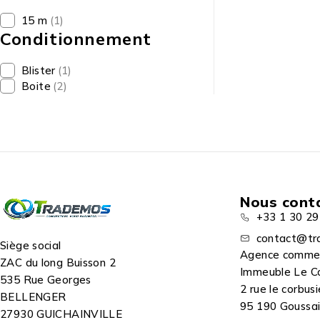
15 m
(1)
Conditionnement
Blister
(1)
Boite
(2)
Nous cont
+33 1 30 29
contact@tr
Siège social
Agence comme
ZAC du long Buisson 2
Immeuble Le C
535 Rue Georges
2 rue le corbusi
BELLENGER
95 190 Goussain
27930 GUICHAINVILLE