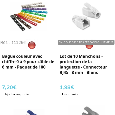
Réf. : 111256
Réf. : 110404
EN COURS DE RÉAPPROVISIONNEMENT
Bague couleur avec
Lot de 10 Manchons -
chiffre 0 à 9 pour câble de
protection de la
6 mm - Paquet de 100
languette - Connecteur
RJ45 - 8 mm - Blanc
7,20
€
1,98
€
Ajouter au panier
Lire la suite