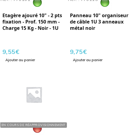
Etagère ajouré 10" - 2 pts
Panneau 10" organiseur
fixation - Prof. 150 mm -
de câble 1U 3 anneaux
Charge 15 Kg - Noir - 1U
métal noir
9,55
€
9,75
€
Ajouter au panier
Ajouter au panier
Réf. : 770069
EN COURS DE RÉAPPROVISIONNEMENT