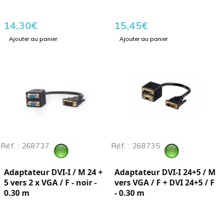
14,30
€
15,45
€
Ajouter au panier
Ajouter au panier
Réf. : 268737
Réf. : 268735
Adaptateur DVI-I / M 24 +
Adaptateur DVI-I 24+5 / M
5 vers 2 x VGA / F - noir -
vers VGA / F + DVI 24+5 / F
0.30 m
- 0.30 m