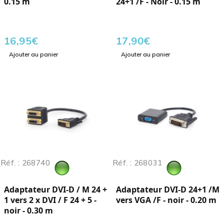
0.15 m
24+1 /F - Noir - 0.15 m
16,95
€
17,90
€
Ajouter au panier
Ajouter au panier
Réf. : 268740
Réf. : 268031
Adaptateur DVI-D / M 24 +
Adaptateur DVI-D 24+1 /M
1 vers 2 x DVI / F 24 + 5 -
vers VGA /F - noir - 0.20 m
noir - 0.30 m