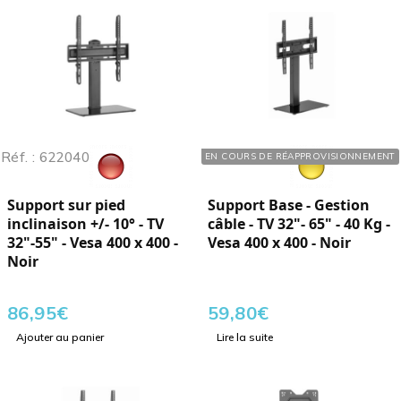
Réf. : 622040
Réf. : 283650
EN COURS DE RÉAPPROVISIONNEMENT
Support sur pied
Support Base - Gestion
inclinaison +/- 10° - TV
câble - TV 32"- 65" - 40 Kg -
32"-55" - Vesa 400 x 400 -
Vesa 400 x 400 - Noir
Noir
86,95
€
59,80
€
Ajouter au panier
Lire la suite