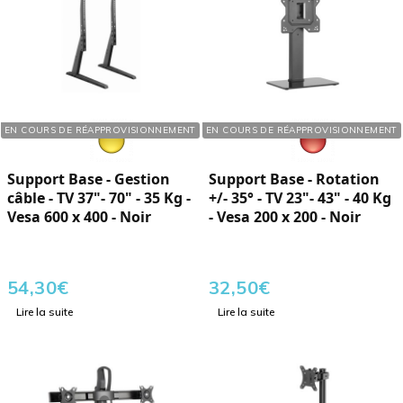
Réf. : 283700
Réf. : 283430
EN COURS DE RÉAPPROVISIONNEMENT
EN COURS DE RÉAPPROVISIONNEMENT
Support Base - Gestion
Support Base - Rotation
câble - TV 37"- 70" - 35 Kg -
+/- 35° - TV 23"- 43" - 40 Kg
Vesa 600 x 400 - Noir
- Vesa 200 x 200 - Noir
54,30
€
32,50
€
Lire la suite
Lire la suite