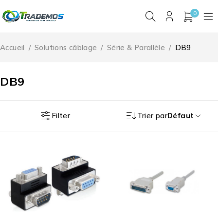
0
Accueil
/
Solutions câblage
/
Série & Parallèle
/
DB9
DB9
Filter
Trier par
Défaut