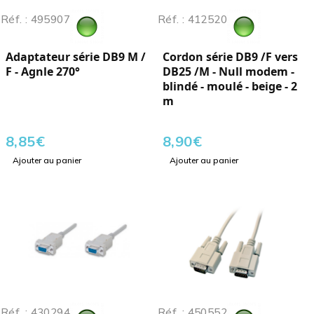
Réf. : 495907
Réf. : 412520
Adaptateur série DB9 M /
Cordon série DB9 /F vers
F - Agnle 270°
DB25 /M - Null modem -
blindé - moulé - beige - 2
m
8,85
€
8,90
€
Ajouter au panier
Ajouter au panier
Réf. : 430294
Réf. : 450552