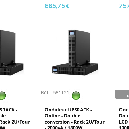
685,75
€
75
Réf. : 581121
Réf. :
SRACK -
Onduleur UPSRACK -
Ondu
ble
Online - Double
Doub
 Rack 2U/Tour
conversion - Rack 2U/Tour
LCD 
00W
- 2000VA / 1800W
100