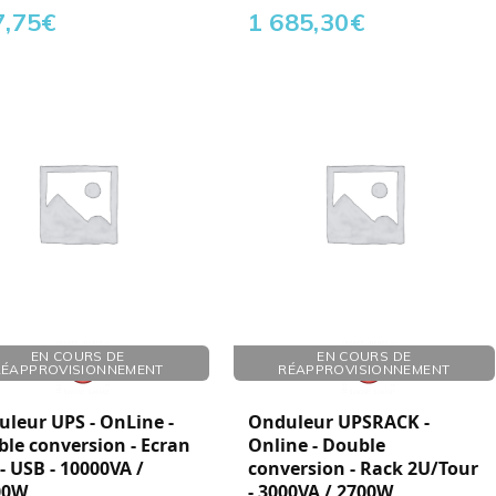
7,75
€
1 685,30
€
 581100
Réf. : 581131
EN COURS DE
EN COURS DE
RÉAPPROVISIONNEMENT
RÉAPPROVISIONNEMENT
leur UPS - OnLine -
Onduleur UPSRACK -
le conversion - Ecran
Online - Double
- USB - 10000VA /
conversion - Rack 2U/Tour
00W
- 3000VA / 2700W