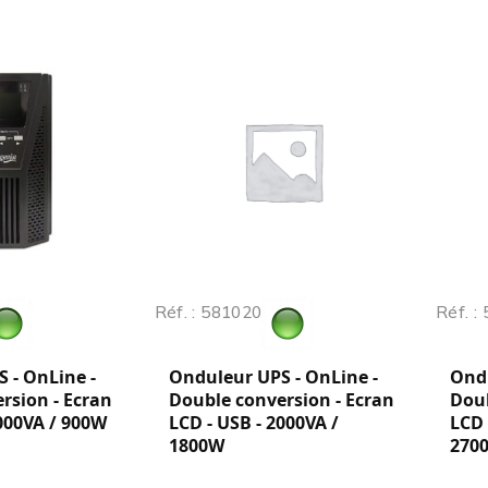
Réf. : 581020
Réf. :
 - OnLine -
Onduleur UPS - OnLine -
Ondu
rsion - Ecran
Double conversion - Ecran
Doub
1000VA / 900W
LCD - USB - 2000VA /
LCD 
1800W
270