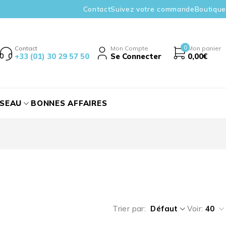
Contact
Suivez votre commande
Boutique
0
Contact
Mon Compte
Mon panier
+33 (01) 30 29 57 50
Se Connecter
0,00
€
ÉSEAU
BONNES AFFAIRES
Trier par
Défaut
Voir:
40