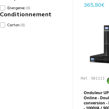
365,80
€
Energenie
(8)
Conditionnement
Carton
(8)
Réf. : 581111
Onduleur UP
Online - Dou
conversion -
- 1000VA / 9