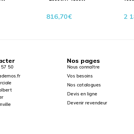
816,70
€
2 1
acter
Nos pages
 57 50
Nous connaître
ademos.fr
Vos besoins
rciale
Nos catalogues
olbert
Devis en ligne
er
Devenir revendeur
ville