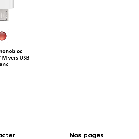
monobloc
/ M vers USB
lanc
acter
Nos pages