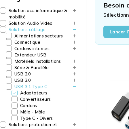
Besoin d
Solution acc. informatique &
Sélectionn
mobilité
Solution Audio Vidéo
Solutions câblage
Lancer l
Alimentations secteurs
Connectique
Cordons internes
Extendeur USB
Matériels Installations
Série & Parallèle
USB 2.0
USB 3.0
USB 3.1 Type C
Adaptateurs
Convertisseurs
Cordons
Mâle - Mâle
Type C - Divers
Solutions protection et