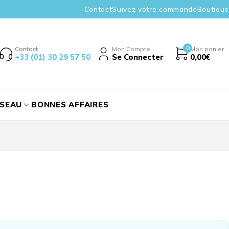
Contact
Suivez votre commande
Boutique
0
Contact
Mon Compte
Mon panier
+33 (01) 30 29 57 50
Se Connecter
0,00
€
ÉSEAU
BONNES AFFAIRES