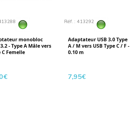
 413288
Réf. : 413292
ptateur monobloc
Adaptateur USB 3.0 Type
3.2 - Type A Mâle vers
A / M vers USB Type C / F -
 C Femelle
0.10 m
0
€
7,95
€