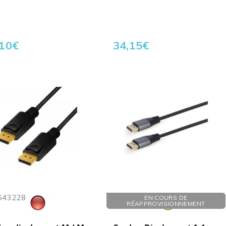
,10
€
34,15
€
 643228
Réf. : 251880
EN COURS DE
RÉAPPROVISIONNEMENT