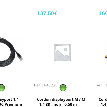
137,50
€
16
Réf. : 643225
Réf. :
yport 1.4 -
Cordon displayport M / M
Cord
OC Premium
- 1.4 8K - noir - 0.50 m
- 1.4