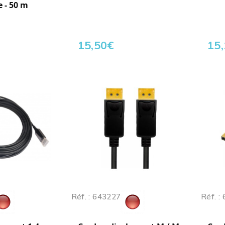
 - 50 m
15,50
€
15
Réf. : 643227
Réf. :