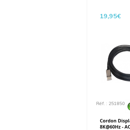
19,95
€
Réf. : 251850
Cordon Displa
8K@60Hz - A