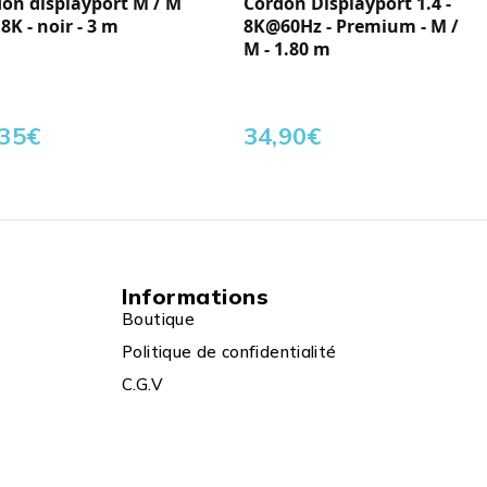
on displayport M / M
Cordon Displayport 1.4 -
 8K - noir - 3 m
8K@60Hz - Premium - M /
M - 1.80 m
,35
€
34,90
€
Informations
Boutique
Politique de confidentialité
C.G.V