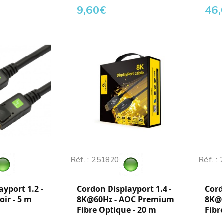
9,60
€
46
Réf. : 251820
Réf. :
yport 1.2 -
Cordon Displayport 1.4 -
Cord
oir - 5 m
8K@60Hz - AOC Premium
8K@
Fibre Optique - 20 m
Fibr