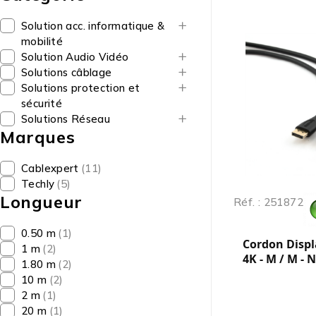
Solution acc. informatique &
mobilité
Solution Audio Vidéo
Solutions câblage
Solutions protection et
sécurité
Solutions Réseau
Marques
Cablexpert
(11)
Techly
(5)
Longueur
Réf. : 251872
0.50 m
(1)
Cordon Displa
1 m
(2)
4K - M / M - N
1.80 m
(2)
10 m
(2)
2 m
(1)
20 m
(1)