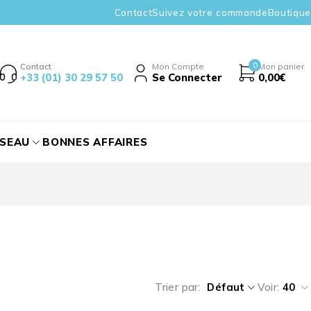
Contact
Suivez votre commande
Boutique
0
Contact
Mon Compte
Mon panier
+33 (01) 30 29 57 50
Se Connecter
0,00
€
ÉSEAU
BONNES AFFAIRES
Trier par
Défaut
Voir:
40