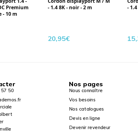
yport 1.4 -
Cordon displayport M / M
Cord
OC Premium
- 1.4 8K - noir - 2 m
- 1.4
 - 10 m
20,95
€
15
acter
Nos pages
 57 50
Nous connaître
ademos.fr
Vos besoins
rciale
Nos catalogues
olbert
Devis en ligne
er
Devenir revendeur
ville