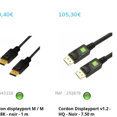
0,40
€
105,30
€
 643226
Réf. : 251878
on displayport M / M
Cordon Displayport v1.2 -
 8K - noir - 1 m
HQ - Noir - 7.50 m