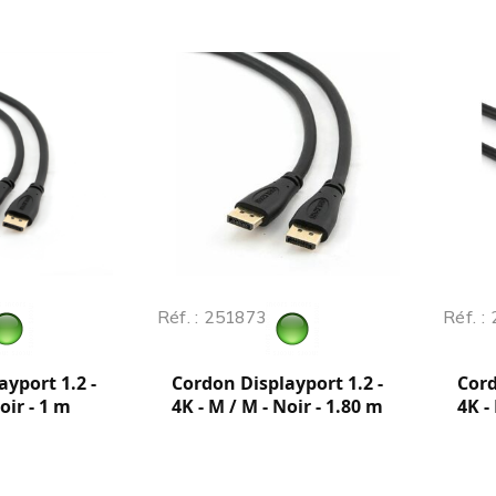
Réf. : 251873
Réf. :
yport 1.2 -
Cordon Displayport 1.2 -
Cord
oir - 1 m
4K - M / M - Noir - 1.80 m
4K -