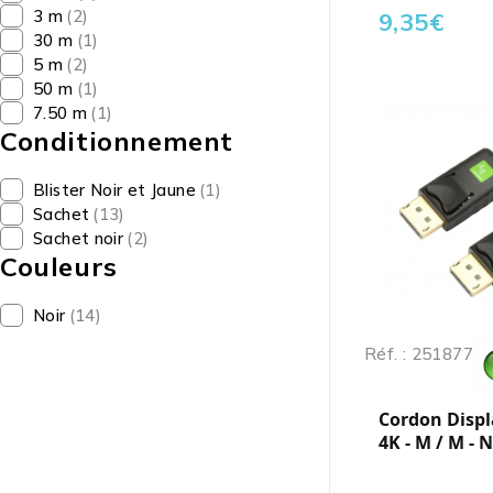
3 m
(2)
9,35
€
30 m
(1)
5 m
(2)
50 m
(1)
7.50 m
(1)
Conditionnement
Blister Noir et Jaune
(1)
Sachet
(13)
Sachet noir
(2)
Couleurs
Noir
(14)
Réf. : 251877
Cordon Displa
4K - M / M - N