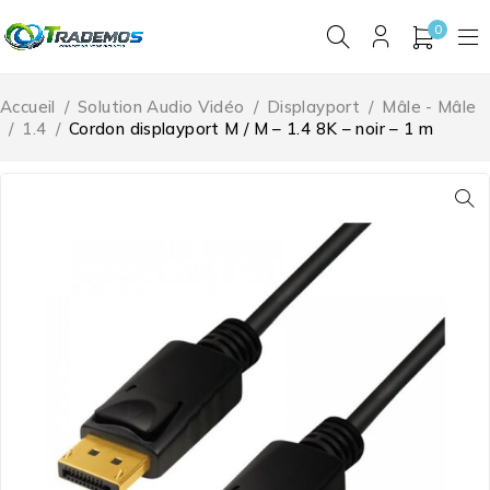
0
Accueil
/
Solution Audio Vidéo
/
Displayport
/
Mâle - Mâle
/
1.4
/
Cordon displayport M / M – 1.4 8K – noir – 1 m