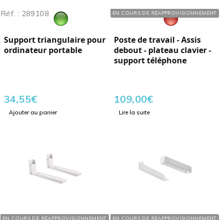
Réf. : 289108
Réf. : 289201
EN COURS DE RÉAPPROVISIONNEMENT
Support triangulaire pour
Poste de travail - Assis
ordinateur portable
debout - plateau clavier -
support téléphone
34,55
€
109,00
€
Ajouter au panier
Lire la suite
Réf. : 289001
Réf. : 289008
EN COURS DE RÉAPPROVISIONNEMENT
EN COURS DE RÉAPPROVISIONNEMENT