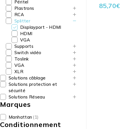
Péritel
85,70
€
Plastrons
RCA
Splitter
Displayport - HDMI
HDMI
VGA
Supports
Switch vidéo
Toslink
VGA
XLR
Solutions câblage
Solutions protection et
sécurité
Solutions Réseau
Marques
Manhattan
(1)
Conditionnement