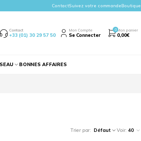
Contact
Suivez votre commande
Boutique
0
Contact
Mon Compte
Mon panier
+33 (01) 30 29 57 50
Se Connecter
0,00
€
ÉSEAU
BONNES AFFAIRES
Trier par
Défaut
Voir:
40