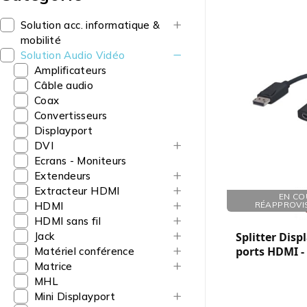
Solution acc. informatique &
mobilité
Solution Audio Vidéo
Amplificateurs
Câble audio
Coax
Convertisseurs
Displayport
DVI
Ecrans - Moniteurs
Extendeurs
Extracteur HDMI
Réf. : 206163
EN CO
HDMI
RÉAPPROVI
HDMI sans fil
Jack
Splitter Disp
ports HDMI -
Matériel conférence
Matrice
MHL
Mini Displayport