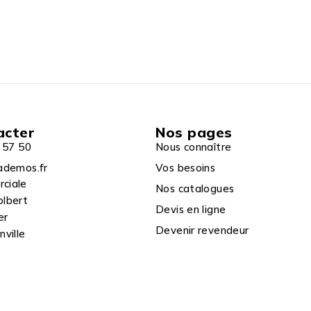
acter
Nos pages
 57 50
Nous connaître
ademos.fr
Vos besoins
rciale
Nos catalogues
olbert
Devis en ligne
er
Devenir revendeur
ville