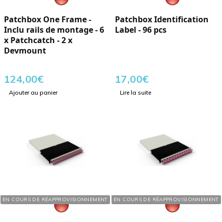
Patchbox One Frame -
Patchbox Identification
Inclu rails de montage - 6
Label - 96 pcs
x Patchcatch - 2 x
Devmount
124,00
€
17,00
€
Ajouter au panier
Lire la suite
Réf. : 165629
Réf. : 165601
EN COURS DE RÉAPPROVISIONNEMENT
EN COURS DE RÉAPPROVISIONNEMENT