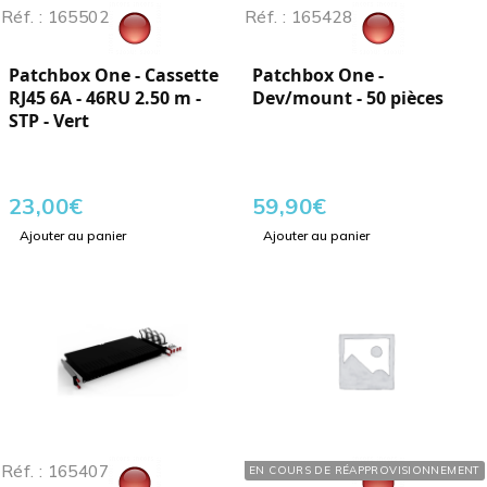
Réf. : 165502
Réf. : 165428
Patchbox One - Cassette
Patchbox One -
RJ45 6A - 46RU 2.50 m -
Dev/mount - 50 pièces
STP - Vert
23,00
€
59,90
€
Ajouter au panier
Ajouter au panier
Réf. : 165407
Réf. : 165442
EN COURS DE RÉAPPROVISIONNEMENT