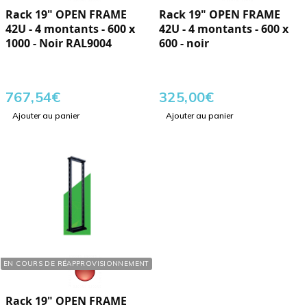
Rack 19" OPEN FRAME
Rack 19" OPEN FRAME
42U - 4 montants - 600 x
42U - 4 montants - 600 x
1000 - Noir RAL9004
600 - noir
767,54
€
325,00
€
Ajouter au panier
Ajouter au panier
Réf. : 720429
EN COURS DE RÉAPPROVISIONNEMENT
Rack 19" OPEN FRAME