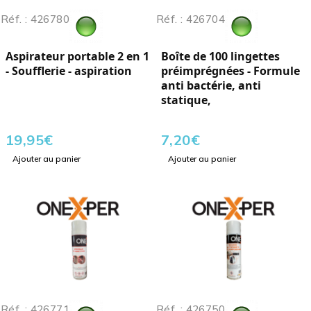
Réf. : 426780
Réf. : 426704
Aspirateur portable 2 en 1
Boîte de 100 lingettes
- Soufflerie - aspiration
préimprégnées - Formule
anti bactérie, anti
statique,
19,95
€
7,20
€
Ajouter au panier
Ajouter au panier
Réf. : 426771
Réf. : 426750