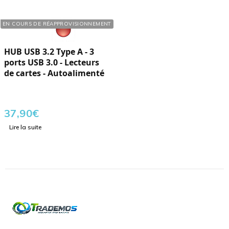
Réf. : 305318
EN COURS DE RÉAPPROVISIONNEMENT
HUB USB 3.2 Type A - 3
ports USB 3.0 - Lecteurs
de cartes - Autoalimenté
37,90
€
Lire la suite