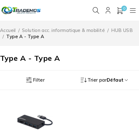
0
Accueil
/
Solution acc. informatique & mobilité
/
HUB USB
/
Type A - Type A
Type A - Type A
Filter
Trier par
Défaut