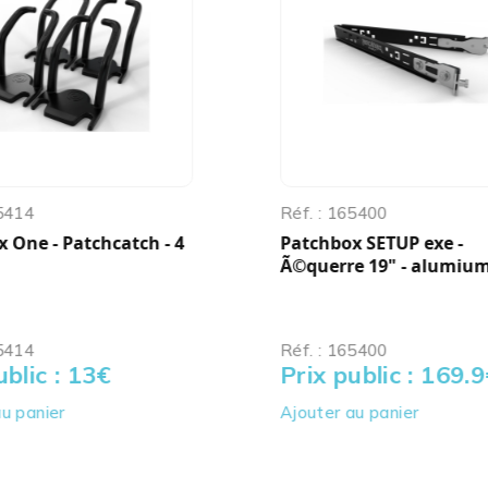
65414
Réf. : 165400
 One - Patchcatch - 4
Patchbox SETUP exe -
Ã©querre 19" - alumium
65414
Réf. : 165400
ublic : 13
€
Prix public : 169.9
u panier
Ajouter au panier