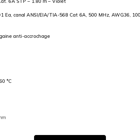
at. 6A STP – 1.80 m – Violet
801 Ea, canal ANSI/EIA/TIA-568 Cat 6A, 500 MHz, AWG36, 100 
 gaine anti-accrochage
60 °C
 mm