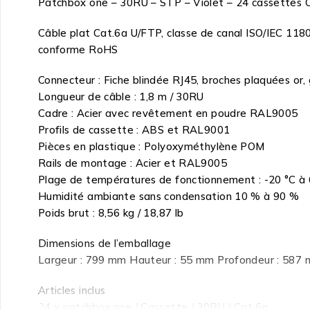
Patchbox one – 30RU – STP – Violet – 24 cassettes C
Câble plat Cat.6a U/FTP, classe de canal ISO/IEC 11
conforme RoHS
Connecteur : Fiche blindée RJ45, broches plaquées or,
Longueur de câble : 1,8 m / 30RU
Cadre : Acier avec revêtement en poudre RAL9005
Profils de cassette : ABS et RAL9001
Pièces en plastique : Polyoxyméthylène POM
Rails de montage : Acier et RAL9005
Plage de températures de fonctionnement : -20 °C à 
Humidité ambiante sans condensation 10 % à 90 %
Poids brut : 8,56 kg / 18,87 lb
Dimensions de l’emballage
Largeur : 799 mm Hauteur : 55 mm Profondeur : 587
Articles inclus
24 x patchbox.one / Cassette / 30RU / Cat.6a