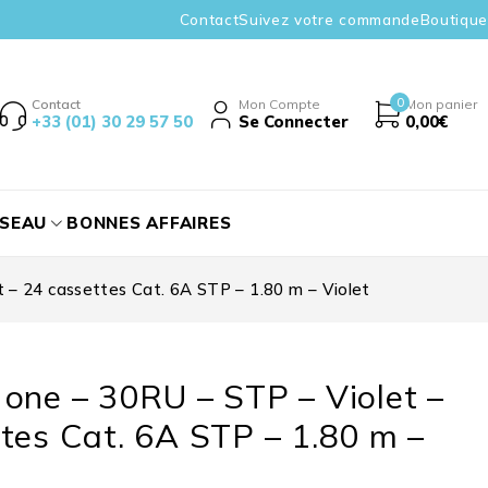
Contact
Suivez votre commande
Boutique
0
Contact
Mon Compte
Mon panier
+33 (01) 30 29 57 50
Se Connecter
0,00
€
ÉSEAU
BONNES AFFAIRES
 – 24 cassettes Cat. 6A STP – 1.80 m – Violet
one – 30RU – STP – Violet –
tes Cat. 6A STP – 1.80 m –