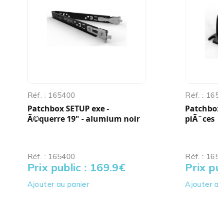
Réf. : 165400
Réf. : 1
Patchbox SETUP exe -
Patchbox
Ã©querre 19" - alumium noir
piÃ¨ces
Réf. : 165400
Réf. : 1
Prix public : 169.9
€
Prix p
Ajouter au panier
Ajouter a