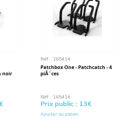
Réf. : 165414
Patchbox One - Patchcatch - 4
 noir
piÃ¨ces
Réf. : 165414
€
Prix public : 13
€
Ajouter au panier