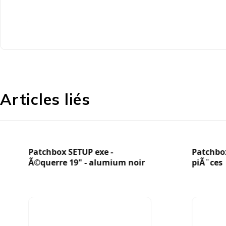
1 x patchbox.one / Cadre
6 x Patchcatch
2 x Rails de montage avec écrous hexagonaux et bri
Articles liés
Patchbox SETUP exe -
Patchbox
Ã©querre 19" - alumium noir
piÃ¨ces