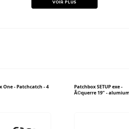
VOIR PLUS
des
 One - Patchcatch - 4
Patchbox SETUP exe -
Ã©querre 19" - alumium