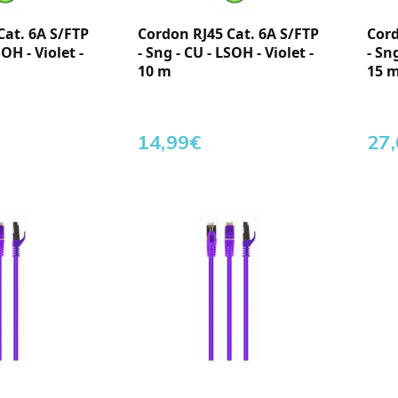
Cat. 6A S/FTP
Cordon RJ45 Cat. 6A S/FTP
Cord
SOH - Violet -
- Sng - CU - LSOH - Violet -
- Sn
10 m
15 
14,99
€
27