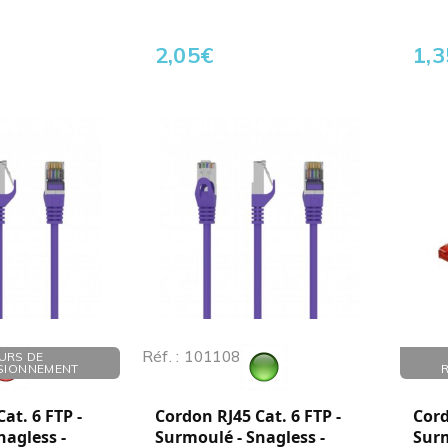
2,05
€
1,3
Réf. : 101108
Réf. :
URS DE
SIONNEMENT
at. 6 FTP -
Cordon RJ45 Cat. 6 FTP -
Cord
nagless -
Surmoulé - Snagless -
Surm