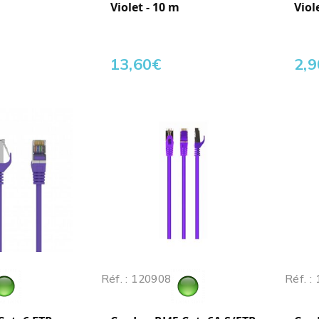
Violet - 10 m
Viol
13,60
€
2,9
Réf. : 120908
Réf. :