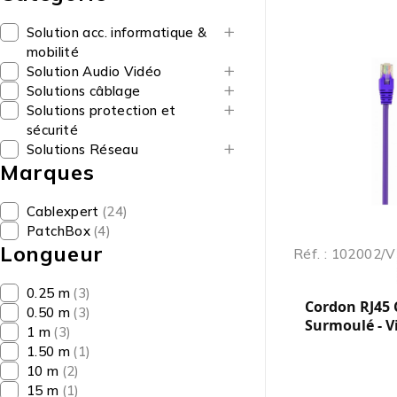
Solution acc. informatique &
mobilité
Solution Audio Vidéo
Solutions câblage
Solutions protection et
sécurité
Solutions Réseau
Marques
Cablexpert
(24)
PatchBox
(4)
Longueur
Réf. : 102002/V
0.25 m
(3)
Cordon RJ45 C
0.50 m
(3)
Surmoulé - Vi
1 m
(3)
1.50 m
(1)
10 m
(2)
15 m
(1)