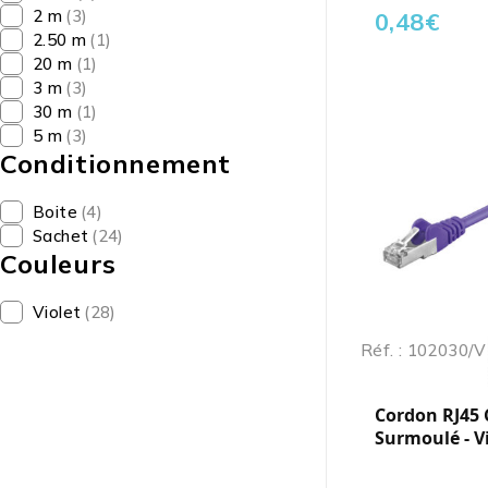
2 m
(3)
0,48
€
2.50 m
(1)
20 m
(1)
3 m
(3)
30 m
(1)
5 m
(3)
Conditionnement
Boite
(4)
Sachet
(24)
Couleurs
Violet
(28)
Réf. : 102030/V
Cordon RJ45 C
Surmoulé - Vi