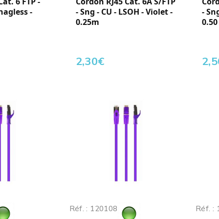
at. 6 FTP -
Cordon RJ45 Cat. 6A S/FTP
Cord
nagless -
- Sng - CU - LSOH - Violet -
- Sn
0.25m
0.50
2,30
€
2,5
Réf. : 120108
Réf. :