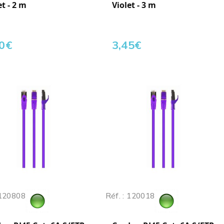
et - 2 m
Violet - 3 m
0
€
3,45
€
 120808
Réf. : 120018