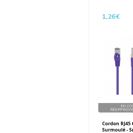
1,26
€
Réf. : 101018
EN CO
RÉAPPROVI
Cordon RJ45 C
Surmoulé - S