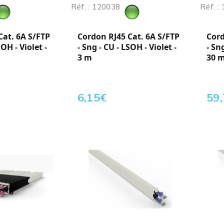
Réf. : 120038
Réf. :
Cat. 6A S/FTP
Cordon RJ45 Cat. 6A S/FTP
Cord
SOH - Violet -
- Sng - CU - LSOH - Violet -
- Sn
3 m
30 
6,15
€
59