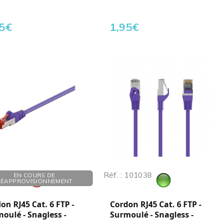
5
€
1,95
€
 101028
Réf. : 101038
EN COURS DE
RÉAPPROVISIONNEMENT
on RJ45 Cat. 6 FTP -
Cordon RJ45 Cat. 6 FTP -
oulé - Snagless -
Surmoulé - Snagless -