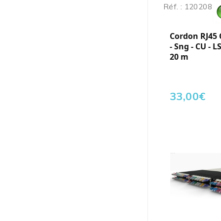
Réf. : 120208
Cordon RJ45 
- Sng - CU - L
20 m
33,00
€