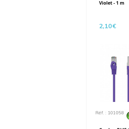
Violet - 1 m
2,10
€
Réf. : 101058