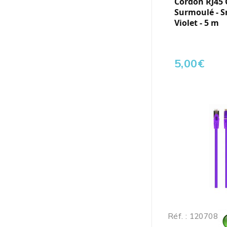
Cordon RJ45 C
Surmoulé - S
Violet - 5 m
5,00
€
Réf. : 120708