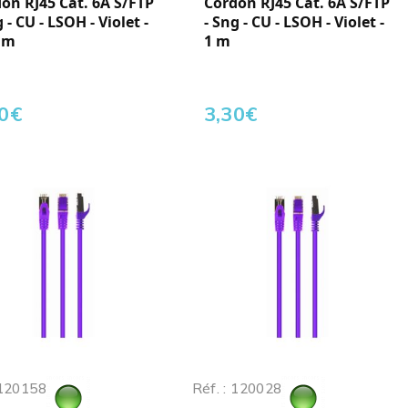
on RJ45 Cat. 6A S/FTP
Cordon RJ45 Cat. 6A S/FTP
g - CU - LSOH - Violet -
- Sng - CU - LSOH - Violet -
 m
1 m
0
€
3,30
€
 120158
Réf. : 120028