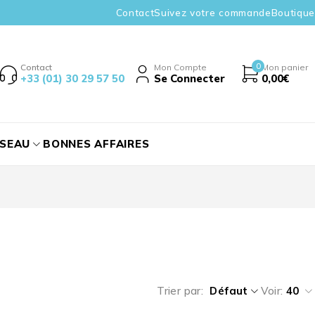
Contact
Suivez votre commande
Boutique
0
Contact
Mon Compte
Mon panier
+33 (01) 30 29 57 50
Se Connecter
0,00
€
ÉSEAU
BONNES AFFAIRES
Trier par
Défaut
Voir:
40