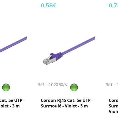
0,58
€
0,7
Réf. : 102050/V
Réf. :
at. 5e UTP -
Cordon RJ45 Cat. 5e UTP -
Cord
olet - 3 m
Surmoulé - Violet - 5 m
Surm
Viol