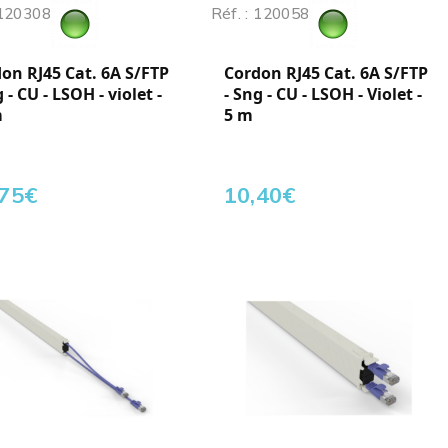
 120308
Réf. : 120058
on RJ45 Cat. 6A S/FTP
Cordon RJ45 Cat. 6A S/FTP
g - CU - LSOH - violet -
- Sng - CU - LSOH - Violet -
m
5 m
,75
€
10,40
€