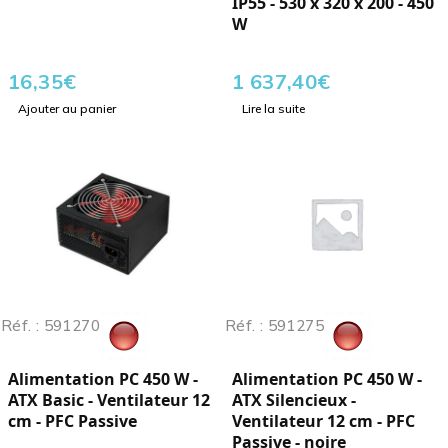
IP55 - 530 x 320 x 200 - 450
W
16,35
€
1 637,40
€
Ajouter au panier
Lire la suite
Réf. : 591270
Réf. : 591275
Alimentation PC 450 W -
Alimentation PC 450 W -
ATX Basic - Ventilateur 12
ATX Silencieux -
cm - PFC Passive
Ventilateur 12 cm - PFC
Passive - noire