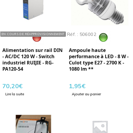
Réf. : 112050
Réf. : 506002
EN COURS DE RÉAPPROVISIONNEMENT
Alimentation sur rail DIN
Ampoule haute
- AC/DC 120 W - Switch
performance à LED - 8 W -
industriel RUIJIE - RG-
Culot type E27 - 2700 K -
PA120-54
1080 lm **
70,20
€
1,95
€
Lire la suite
Ajouter au panier