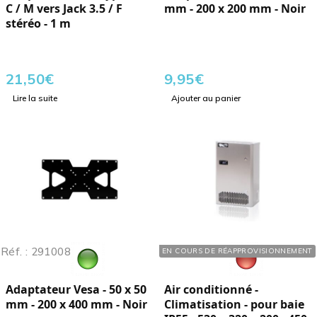
C / M vers Jack 3.5 / F
mm - 200 x 200 mm - Noir
stéréo - 1 m
21,50
€
9,95
€
Lire la suite
Ajouter au panier
Réf. : 291008
Réf. : 750950
EN COURS DE RÉAPPROVISIONNEMENT
Adaptateur Vesa - 50 x 50
Air conditionné -
mm - 200 x 400 mm - Noir
Climatisation - pour baie