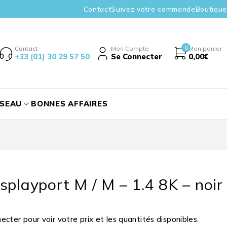
Contact
Suivez votre commande
Boutique
0
Contact
Mon Compte
Mon panier
+33 (01) 30 29 57 50
Se Connecter
0,00
€
ÉSEAU
BONNES AFFAIRES
splayport M / M – 1.4 8K – noir
cter pour voir votre prix et les quantités disponibles.