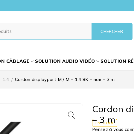
ON CÂBLAGE
SOLUTION AUDIO VIDÉO
SOLUTION R
1.4
/
Cordon displayport M / M – 1.4 8K – noir – 3 m
Cordon di
– 3 m
EN STOCK
Pensez à vous conne