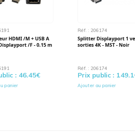
06191
Réf. : 206174
eur HDMI /M + USB A
Splitter Displayport 1 ve
Displayport /F - 0.15 m
sorties 4K - MST - Noir
06191
Réf. : 206174
ublic : 46.45
€
Prix public : 149.1
u panier
Ajouter au panier