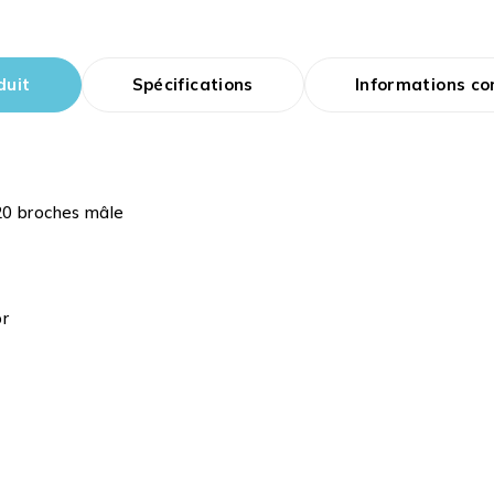
duit
Spécifications
Informations c
20 broches mâle
or