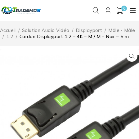
0
Accueil
/
Solution Audio Vidéo
/
Displayport
/
Mâle - Mâle
/
1.2
/
Cordon Displayport 1.2 – 4K – M / M – Noir – 5 m