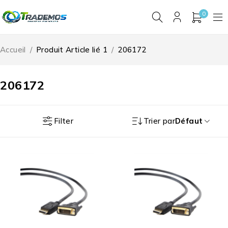
0
Accueil
/
Produit Article lié 1
/
206172
206172
Filter
Trier par
Défaut