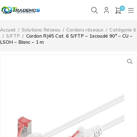
0
Accueil
/
Solutions Réseau
/
Cordons réseaux
/
Catégorie 6
/
S/FTP
/
Cordon RJ45 Cat. 6 S/FTP – 1xcoudé 90° – CU –
LSOH – Blanc – 1 m