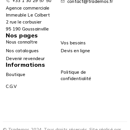
+33 1 30 29 57 50
contact@trademos.fr
Agence commerciale
Immeuble Le Colbert
2 rue le corbusier
95 190 Goussainville
Nos pages
Nous connaître
Vos besoins
Nos catalogues
Devis en ligne
Devenir revendeur
Informations
Politique de
Boutique
confidentialité
C.G.V
© Trademos 2024. Tous droits réservés. Site réalisé par