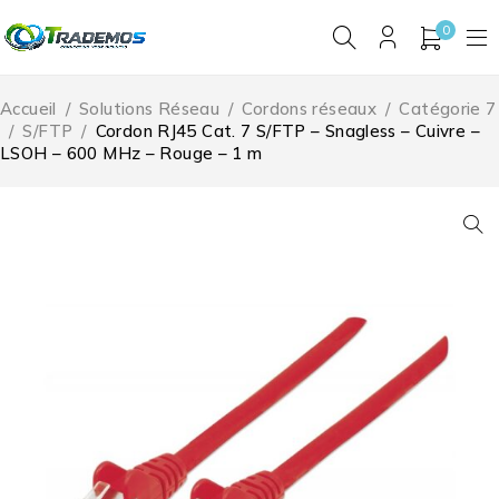
0
Accueil
/
Solutions Réseau
/
Cordons réseaux
/
Catégorie 7
/
S/FTP
/
Cordon RJ45 Cat. 7 S/FTP – Snagless – Cuivre –
LSOH – 600 MHz – Rouge – 1 m