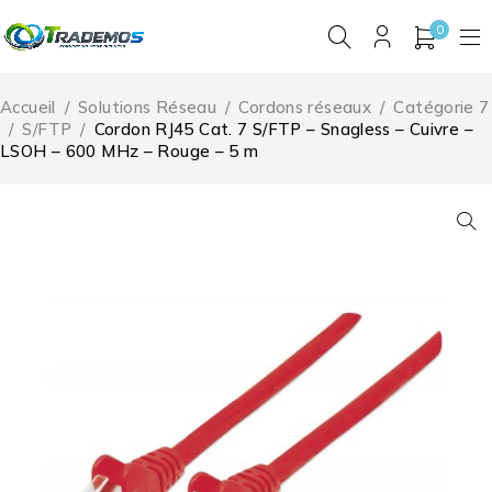
0
Accueil
/
Solutions Réseau
/
Cordons réseaux
/
Catégorie 7
/
S/FTP
/
Cordon RJ45 Cat. 7 S/FTP – Snagless – Cuivre –
LSOH – 600 MHz – Rouge – 5 m