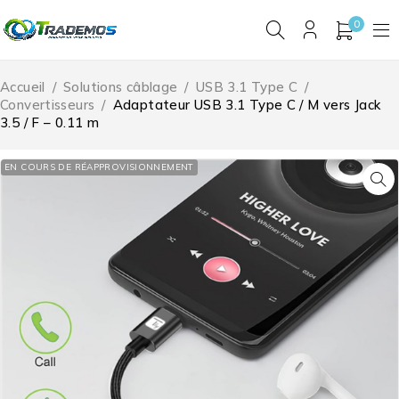
0
Accueil
/
Solutions câblage
/
USB 3.1 Type C
/
Convertisseurs
/
Adaptateur USB 3.1 Type C / M vers Jack
3.5 / F – 0.11 m
EN COURS DE RÉAPPROVISIONNEMENT