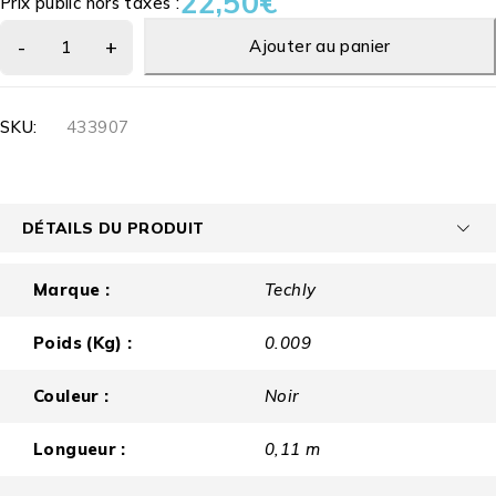
22,50
€
Prix public hors taxes :
Ajouter au panier
SKU:
433907
DÉTAILS DU PRODUIT
Marque :
Techly
Poids (Kg) :
0.009
Couleur :
Noir
Longueur :
0,11 m