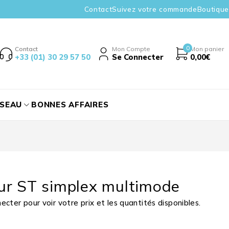
Contact
Suivez votre commande
Boutique
0
Contact
Mon Compte
Mon panier
+33 (01) 30 29 57 50
Se Connecter
0,00
€
ÉSEAU
BONNES AFFAIRES
ur ST simplex multimode
cter pour voir votre prix et les quantités disponibles.