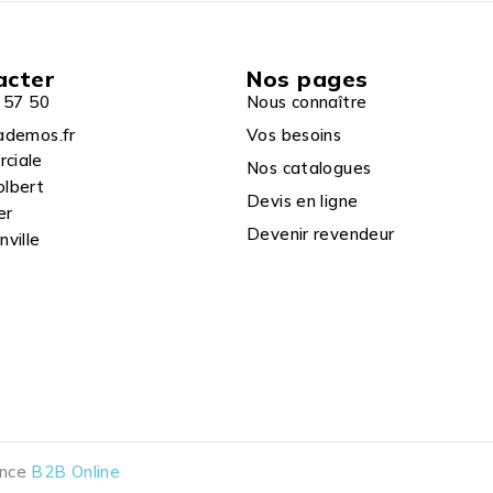
acter
Nos pages
 57 50
Nous connaître
ademos.fr
Vos besoins
rciale
Nos catalogues
olbert
Devis en ligne
er
Devenir revendeur
ville
ence
B2B Online