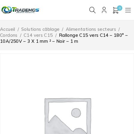
0
Accueil
/
Solutions câblage
/
Alimentations secteurs
/
Cordons
/
C14 vers C15
/
Rallonge C15 vers C14 – 180° –
10A/250V – 3 X 1 mm ² – Noir – 1 m