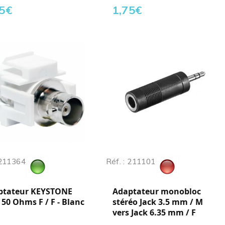
5
€
1,75
€
 211364
Réf. : 211101
ptateur KEYSTONE
Adaptateur monobloc
50 Ohms F / F - Blanc
stéréo Jack 3.5 mm / M
vers Jack 6.35 mm / F