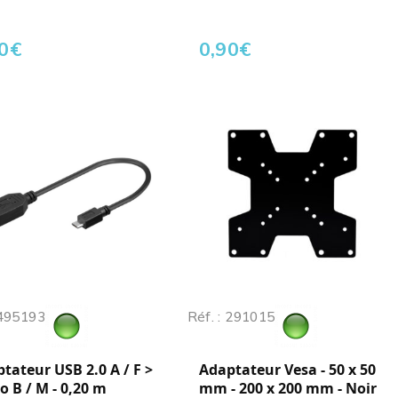
0
€
0,90
€
 495193
Réf. : 291015
tateur USB 2.0 A / F >
Adaptateur Vesa - 50 x 50
o B / M - 0,20 m
mm - 200 x 200 mm - Noir