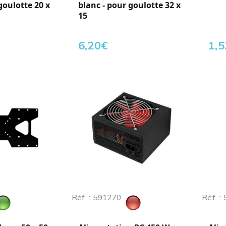
goulotte 20 x
blanc - pour goulotte 32 x
15
6,20
€
1,5
Réf. : 591270
Réf. :