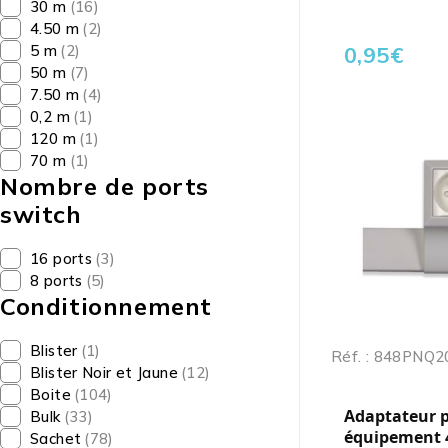
30 m
(16)
4.50 m
(2)
5 m
(2)
0,95
€
50 m
(7)
7.50 m
(4)
0,2 m
(1)
120 m
(1)
70 m
(1)
Nombre de ports
switch
16 ports
(3)
8 ports
(5)
Conditionnement
Blister
(1)
Réf. : 848PNQ
Blister Noir et Jaune
(12)
Boite
(104)
Adaptateur 
Bulk
(33)
équipement 
Sachet
(78)