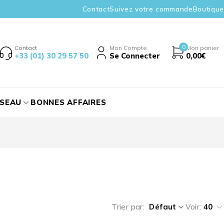
Contact
Suivez votre commande
Boutique
0
Contact
Mon Compte
Mon panier
+33 (01) 30 29 57 50
Se Connecter
0,00
€
ÉSEAU
BONNES AFFAIRES
Trier par
Défaut
Voir:
40