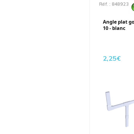
Réf. : 848923
Angle plat go
10 - blanc
2,25
€