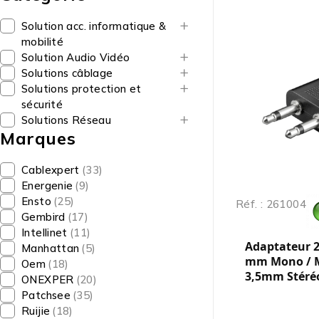
Solution acc. informatique &
mobilité
Solution Audio Vidéo
Solutions câblage
Solutions protection et
sécurité
Solutions Réseau
Marques
Cablexpert
(33)
Energenie
(9)
Ensto
(25)
Réf. : 261004
Gembird
(17)
Intellinet
(11)
Adaptateur 2 
Manhattan
(5)
mm Mono / M
Oem
(18)
3,5mm Stéréo
ONEXPER
(20)
Patchsee
(35)
Ruijie
(18)