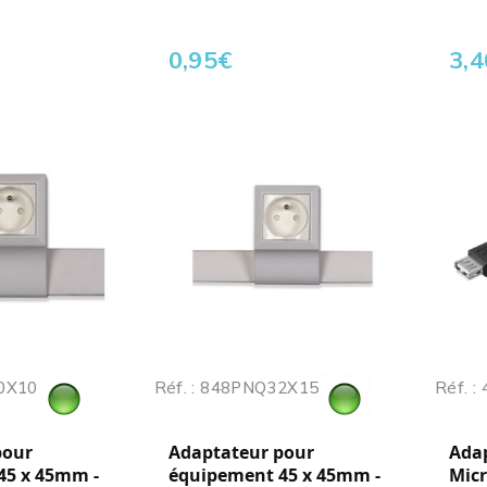
0,95
€
3,4
20X10
Réf. : 848PNQ32X15
Réf. :
pour
Adaptateur pour
Adap
45 x 45mm -
équipement 45 x 45mm -
Micr