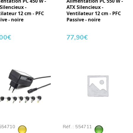
entation PC 450 W -
Alimentation PC 550 W -
Silencieux -
ATX Silencieux -
ilateur 12 cm - PFC
Ventilateur 12 cm - PFC
ive - noire
Passive - noire
,00
€
77,90
€
 554710
Réf. : 554711