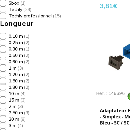
Sbox
(1)
3,81
€
Techly
(29)
Techly professionnel
(15)
Longueur
0.10 m
(1)
0.25 m
(2)
0.30 m
(1)
0.50 m
(2)
0.60 m
(2)
1 m
(3)
1.20 m
(2)
1.50 m
(2)
1.80 m
(2)
Réf. : 146396
10 m
(4)
15 m
(3)
2 m
(3)
Adaptateur F
2.50 m
(3)
- Simplex - 
20 m
(8)
Bleu - SC / SC
3 m
(4)