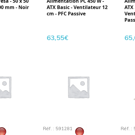
sa - 50 x 50
Alimentation PC 450 W -
Alim
00 mm - Noir
ATX Basic - Ventilateur 12
ATX 
cm - PFC Passive
Vent
Pass
63,55
€
65
Réf. : 591281
Réf. :