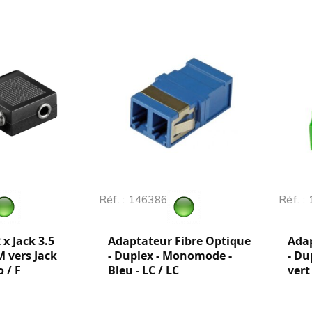
Réf. : 146386
Réf. :
x Jack 3.5
Adaptateur Fibre Optique
Adap
 vers Jack
- Duplex - Monomode -
- Du
 / F
Bleu - LC / LC
vert