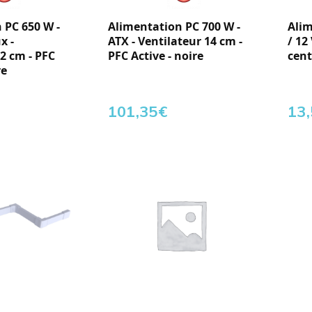
 PC 650 W -
Alimentation PC 700 W -
Alim
x -
ATX - Ventilateur 14 cm -
/ 12
2 cm - PFC
PFC Active - noire
cent
re
101,35
€
13