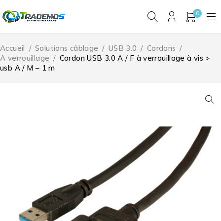
0
Accueil
/
Solutions câblage
/
USB 3.0
/
Cordons
/
A verrouillage
/
Cordon USB 3.0 A / F à verrouillage à vis >
usb A / M – 1 m