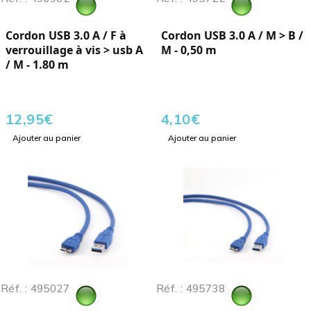
Cordon USB 3.0 A / F à
Cordon USB 3.0 A / M > B /
verrouillage à vis > usb A
M - 0,50 m
/ M - 1.80 m
12,95
€
4,10
€
Ajouter au panier
Ajouter au panier
Réf. : 495027
Réf. : 495738