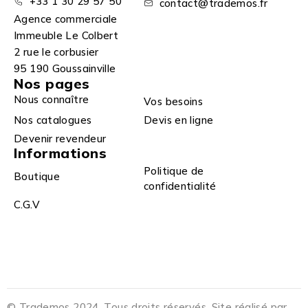
+33 1 30 29 57 50
contact@trademos.fr
Agence commerciale
Immeuble Le Colbert
2 rue le corbusier
95 190 Goussainville
Nos pages
Nous connaître
Vos besoins
Nos catalogues
Devis en ligne
Devenir revendeur
Informations
Politique de
Boutique
confidentialité
C.G.V
© Trademos 2024. Tous droits réservés. Site réalisé par