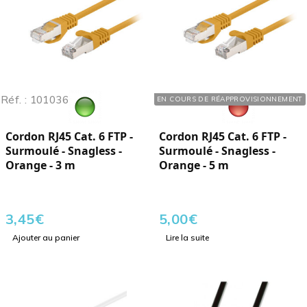
Réf. : 101036
Réf. : 101056
EN COURS DE RÉAPPROVISIONNEMENT
Cordon RJ45 Cat. 6 FTP -
Cordon RJ45 Cat. 6 FTP -
Surmoulé - Snagless -
Surmoulé - Snagless -
Orange - 3 m
Orange - 5 m
3,45
€
5,00
€
Ajouter au panier
Lire la suite