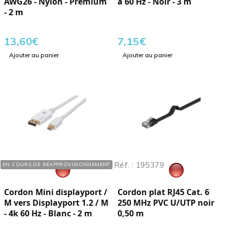
AWG26 - Nylon - Premium
à 60 Hz - Noir - 3 m
- 2 m
13,60
€
7,15
€
Ajouter au panier
Ajouter au panier
Réf. : 625105
Réf. : 195379
EN COURS DE RÉAPPROVISIONNEMENT
Cordon Mini displayport /
Cordon plat RJ45 Cat. 6
M vers Displayport 1.2 / M
250 MHz PVC U/UTP noir
- 4k 60 Hz - Blanc - 2 m
0,50 m