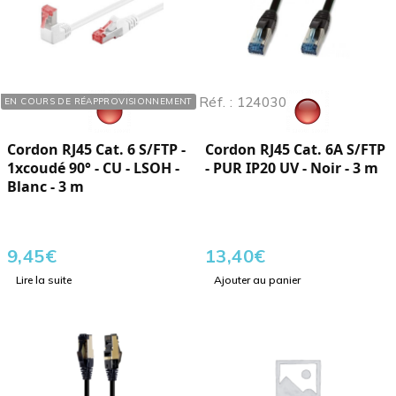
Réf. : 106034
Réf. : 124030
EN COURS DE RÉAPPROVISIONNEMENT
Cordon RJ45 Cat. 6 S/FTP -
Cordon RJ45 Cat. 6A S/FTP
1xcoudé 90° - CU - LSOH -
- PUR IP20 UV - Noir - 3 m
Blanc - 3 m
9,45
€
13,40
€
Lire la suite
Ajouter au panier