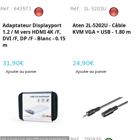
Réf. : 643571
Réf. : 2L-5202U
Adaptateur Displayport
Aten 2L-5202U - Câble
1.2 / M vers HDMI 4K /F,
KVM VGA + USB - 1.80 m
DVI /F, DP /F - Blanc - 0.15
m
31,90
€
24,90
€
Ajouter au panier
Ajouter au panier
Réf. : 393357
Réf. : 250935
EN COURS DE RÉAPPROVISIONNEMENT