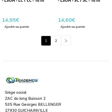
- LSOH - LC / LC - 10 m
- LSOH - SC / SC - 10 m
14,95
€
14,60
€
Ajouter au panier
Ajouter au panier
1
2
Siège social
ZAC du long Buisson 2
535 Rue Georges BELLENGER
27930 GUICHAINVILLE